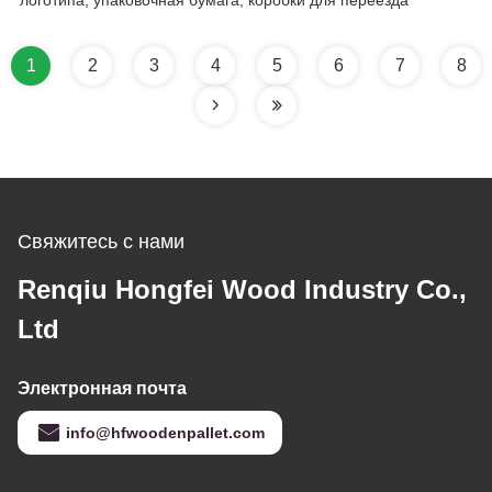
логотипа, упаковочная бумага, коробки для переезда
1
2
3
4
5
6
7
8
Свяжитесь с нами
Renqiu Hongfei Wood Industry Co.,
Ltd
Электронная почта
info@hfwoodenpallet.com