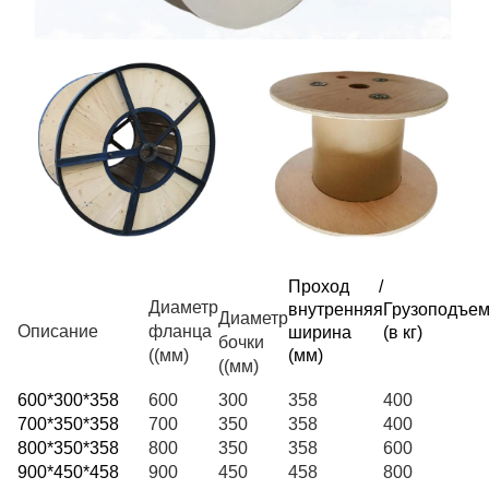
Проход /
Диаметр
внутренняя
Грузоподъем
Диаметр
Описание
фланца
ширина
(
в кг
)
бочки
((мм)
(
мм
)
((мм)
600*300*358
600
300
358
400
700*350*358
700
350
358
400
800*350*358
800
350
358
600
900*450*458
900
450
458
800