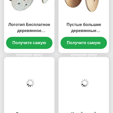
Логотип Бесплатное
Пустые большие
деревянное
деревянные
кабельное барабано
кабельные катушки
Сосновое дерево
Получите самую
кабельные катушки
Получите самую
Электрическая
деревянные
катушка OEM услуги
лучшую цену
проволочные
лучшую цену
барабаны