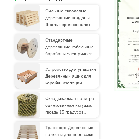
Сильные складовые
деревянные поддоны
Эпаль евролесопалеты
4 пути
Стандартные
деревянные кабельные
барабаны электрические
провода деревянные
катушки сильная
Устройство для упаковки
грузоподъемность
Деревянный ящик для
коробки изоляции
Деревянный коллаж для
поддонов
Складываемая палитра
оцинкованная катушка
гвоздь 15 градусов
катушка боковые гвоздья
кольцевая раковина
Транспорт Деревянные
паллеты для перевозки