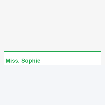
Miss. Sophie
Manager
WhatsApp:
+8615075467650
Вичат:
15075467650