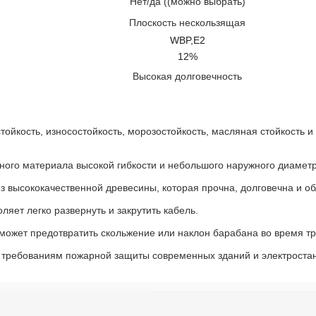
Нет/да ((можно выбрать)
Плоскость нескользящая
WBP,E2
12%
Высокая долговечность
тойкость, износостойкость, морозостойкость, масляная стойкость и
ьного материала высокой гибкости и небольшого наружного диаметр
з высококачественной древесины, которая прочна, долговечна и о
ляет легко развернуть и закрутить кабель.
ожет предотвратить скольжение или наклон барабана во время тр
т требованиям пожарной защиты современных зданий и электроста