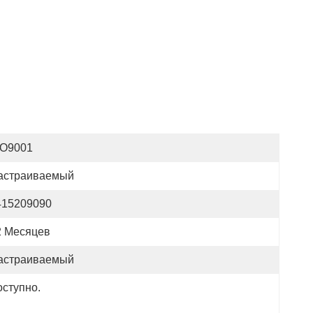
SO9001
астраиваемый
415209090
2 Месяцев
астраиваемый
оступно.