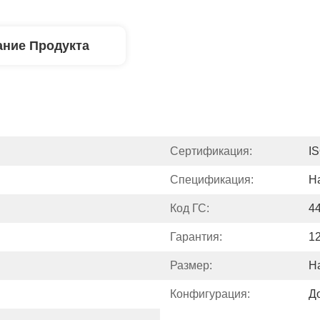
ние Продукта
Сертификация:
I
Спецификация:
Н
Код ГС:
4
Гарантия:
1
Размер:
Н
Конфигурация:
Д