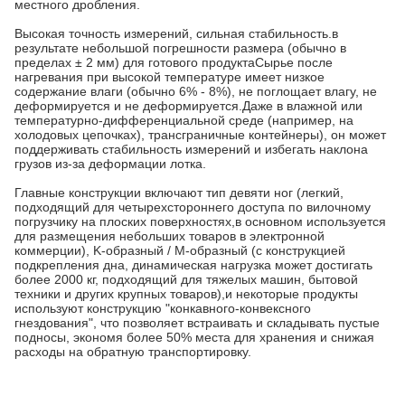
местного дробления.
Высокая точность измерений, сильная стабильность.в
результате небольшой погрешности размера (обычно в
пределах ± 2 мм) для готового продуктаСырье после
нагревания при высокой температуре имеет низкое
содержание влаги (обычно 6% - 8%), не поглощает влагу, не
деформируется и не деформируется.Даже в влажной или
температурно-дифференциальной среде (например, на
холодовых цепочках), трансграничные контейнеры), он может
поддерживать стабильность измерений и избегать наклона
грузов из-за деформации лотка.
Главные конструкции включают тип девяти ног (легкий,
подходящий для четырехстороннего доступа по вилочному
погрузчику на плоских поверхностях,в основном используется
для размещения небольших товаров в электронной
коммерции), K-образный / M-образный (с конструкцией
подкрепления дна, динамическая нагрузка может достигать
более 2000 кг, подходящий для тяжелых машин, бытовой
техники и других крупных товаров),и некоторые продукты
используют конструкцию "конкавного-конвексного
гнездования", что позволяет встраивать и складывать пустые
подносы, экономя более 50% места для хранения и снижая
расходы на обратную транспортировку.