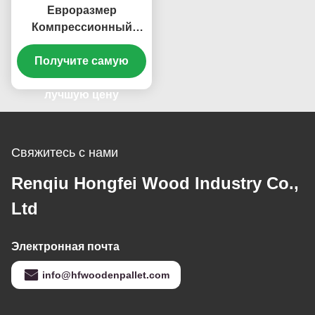
Евроразмер
Компрессионный
Паллет Формованный
Поддон Заводская
Получите самую
поставка
лучшую цену
Свяжитесь с нами
Renqiu Hongfei Wood Industry Co.,
Ltd
Электронная почта
info@hfwoodenpallet.com