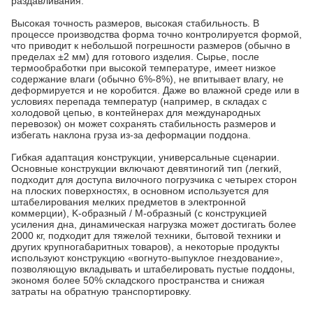
раздавливания.
Высокая точность размеров, высокая стабильность. В
процессе производства форма точно контролируется формой,
что приводит к небольшой погрешности размеров (обычно в
пределах ±2 мм) для готового изделия. Сырье, после
термообработки при высокой температуре, имеет низкое
содержание влаги (обычно 6%-8%), не впитывает влагу, не
деформируется и не коробится. Даже во влажной среде или в
условиях перепада температур (например, в складах с
холодовой цепью, в контейнерах для международных
перевозок) он может сохранять стабильность размеров и
избегать наклона груза из-за деформации поддона.
Гибкая адаптация конструкции, универсальные сценарии.
Основные конструкции включают девятиногий тип (легкий,
подходит для доступа вилочного погрузчика с четырех сторон
на плоских поверхностях, в основном используется для
штабелирования мелких предметов в электронной
коммерции), K-образный / M-образный (с конструкцией
усиления дна, динамическая нагрузка может достигать более
2000 кг, подходит для тяжелой техники, бытовой техники и
других крупногабаритных товаров), а некоторые продукты
используют конструкцию «вогнуто-выпуклое гнездование»,
позволяющую вкладывать и штабелировать пустые поддоны,
экономя более 50% складского пространства и снижая
затраты на обратную транспортировку.