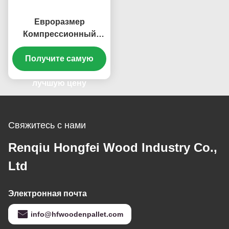
Евроразмер
Компрессионный
Паллет Формованный
Поддон Заводская
Получите самую
поставка
лучшую цену
Свяжитесь с нами
Renqiu Hongfei Wood Industry Co.,
Ltd
Электронная почта
info@hfwoodenpallet.com