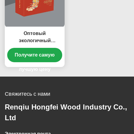
Оптовый
экологичный
гофрированный
картон, бумажный
Получите самую
картон,
индивидуальная
лучшую цену
доставка, защитный
картон
Свяжитесь с нами
Renqiu Hongfei Wood Industry Co.,
Ltd
Электронная почта