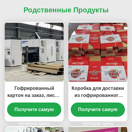
Родственные Продукты
Гофрированный
Коробка для доставки
картон на заказ, листы
из гофрированного
гофрокартона,
картона с печатью
подложка для пиццы
Получите самую
Получите самую
логотипа,
упаковочная бумага,
лучшую цену
коробки для переезда
лучшую цену