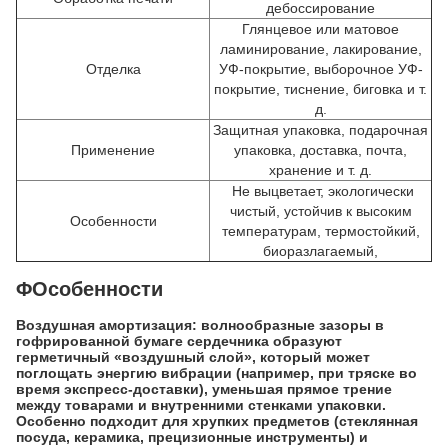
дебоссирование
Глянцевое или матовое
ламинирование, лакирование,
Отделка
УФ-покрытие, выборочное УФ-
покрытие, тиснение, биговка и т.
д.
Защитная упаковка, подарочная
Применение
упаковка, доставка, почта,
хранение и т. д.
Не выцветает, экологически
чистый, устойчив к высоким
Особенности
температурам, термостойкий,
биоразлагаемый,
ΦОсобенности
Воздушная амортизация: волнообразные зазоры в
гофрированной бумаге сердечника образуют
герметичный «воздушный слой», который может
поглощать энергию вибрации (например, при тряске во
время экспресс-доставки), уменьшая прямое трение
между товарами и внутренними стенками упаковки.
Особенно подходит для хрупких предметов (стеклянная
посуда, керамика, прецизионные инструменты) и