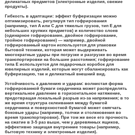
деликатных предметов (электронные изделия, свежие
продукты).
Гибкость в адаптации: эффект буферизации можно
оптимизировать, регулируя тип гофрирования
(например, тип A или C для тяжелых грузов, тип E для
небольших хрупких предметов) и количество слоев
(одинарное гофрирование, двойное гофрирование,
тройное гофрирование) — например, двойной
гофрированный картон используется для упаковки
бытовой техники, которая может выдерживать
многократные удары при погрузке и разгрузке во время
транспортировки на большие расстояния; гофрирование
типа E используется для подарочных коробок для
ювелирных изделий, которые могут сбалансировать как
буферизацию, так и деликатный внешний вид.
Устойчивость к давлению и ударам: волнистая форма
гофрированной бумаги сердечника может распределять
вертикальное давление в горизонтальное натяжение,
предотвращая локальный разрыв из-за напряжения; в то
же время структура склеивания между бумагой
сердечника и поверхностной бумагой может смягчать
боковые удары (например, толчки и столкновения во
время транспортировки). При том же весе его прочность
на сжатие в 3-5 раз выше, чем у деревянных ящиков,
эффективно защищая внутренние товары (например,
бытовую технику и электронные изделия).