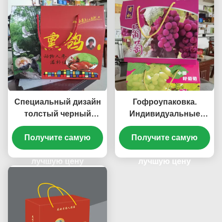
Специальный дизайн
Гофроупаковка.
толстый черный
Индивидуальные
гофрированный
гофрокартонные
Получите самую
пластик 4X8
коробки высокой
Получите самую
картонный лист
прочности
лучшую цену
лучшую цену