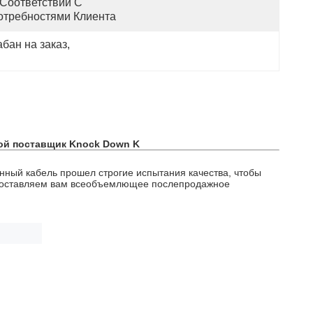
Соответствии С 
отребностями Клиента
бан на заказ
, 
той поставщик Knock Down K
нный кабель прошел строгие испытания качества, чтобы
предоставляем вам всеобъемлющее послепродажное