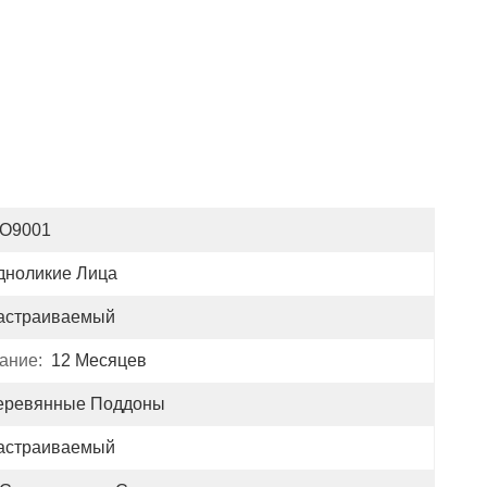
SO9001
дноликие Лица
астраиваемый
ание:
12 Месяцев
еревянные Поддоны
астраиваемый