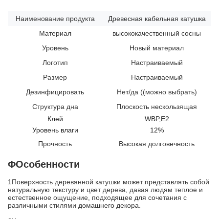
Наименование продукта
Древесная кабельная катушка
Материал
высококачественный сосны
Уровень
Новый материал
Логотип
Настраиваемый
Размер
Настраиваемый
Дезинфицировать
Нет/да ((можно выбрать)
Структура дна
Плоскость нескользящая
Клей
WBP,E2
Уровень влаги
12%
Прочность
Высокая долговечность
ΦОсобенности
1Поверхность деревянной катушки может представлять собой
натуральную текстуру и цвет дерева, давая людям теплое и
естественное ощущение, подходящее для сочетания с
различными стилями домашнего декора.