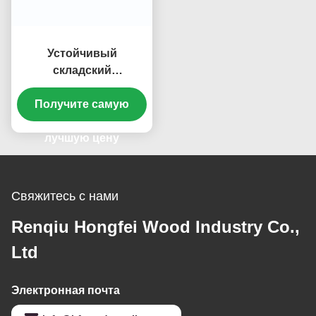
Устойчивый
складский
деревянный поддоны
Получите самую
предотвращать
повреждения
лучшую цену
Свяжитесь с нами
Renqiu Hongfei Wood Industry Co.,
Ltd
Электронная почта