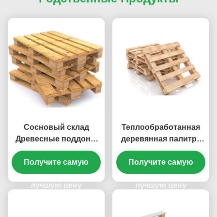
Сосновый склад
Теплообработанная
Древесные поддоны
деревянная палитра
Логистика Транспорт
из эпаля 4 пути евро
Получите самую
Древесные
деревянные палитра
Получите самую
европалеты
сосновая деревянная
лучшую цену
лучшую цену
палитра