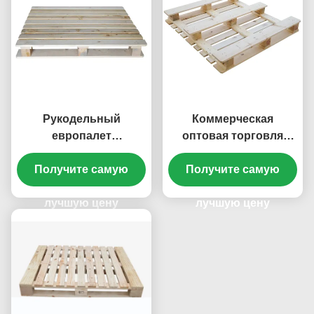
Рукодельный
Коммерческая
европалет
оптовая торговля
деревянный палет
деревянными
Получите самую
деревянный
поддонами Сильная
Получите самую
плакатный набор
прочная структура
прочный эпальный
лучшую цену
Теплообработанные
лучшую цену
деревянный палет
поддоны