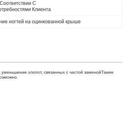
Соответствии С 
отребностями Клиента
ие ногтей на оцинкованной крыше
ы.уменьшение хлопот, связанных с частой заменойТаким
возможно.