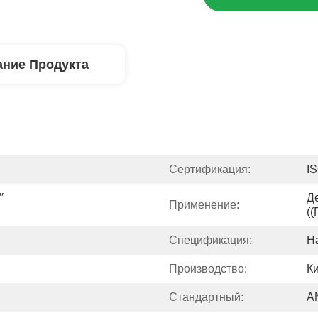
ние Продукта
Сертификация:
I
 
Д
Применение:
(
Спецификация:
Н
Производство:
К
Стандартный:
A