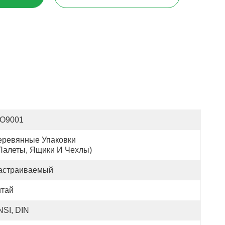
SO9001
еревянные Упаковки 
(Палеты, Ящики И Чехлы)
астраиваемый
итай
NSI, DIN