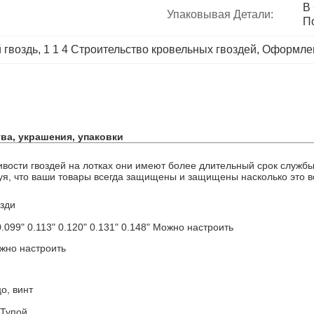
В 
Упаковывая Детали:
П
 гвоздь
, 
1 1 4 Строительство кровельных гвоздей
, 
Оформлен
ва, украшения, упаковки
ивости гвоздей на лотках они имеют более длительный срок служб
уя, что ваши товары всегда защищены и защищены насколько это 
зди
0.099" 0.113" 0.120" 0.131" 0.148" Можно настроить
жно настроить
о, винт
 Тупой